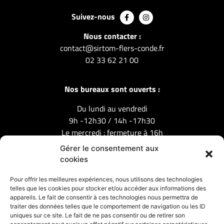
Suivez-nous
Nous contacter :
contact@sirtom-flers-conde.fr
02 33 62 21 00
Nos bureaux sont ouverts :
Du lundi au vendredi
9h -12h30 / 14h -17h30
Le mercredi : fermeture à 16h
Gérer le consentement aux
cookies
Mentions légales
Pour offrir les meilleures expériences, nous utilisons des technologies
Nos partenaires :
telles que les cookies pour stocker et/ou accéder aux informations des
appareils. Le fait de consentir à ces technologies nous permettra de
traiter des données telles que le comportement de navigation ou les ID
uniques sur ce site. Le fait de ne pas consentir ou de retirer son