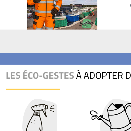
LES ÉCO-GESTES
À ADOPTER D