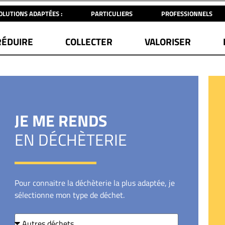
OLUTIONS ADAPTÉES :
PARTICULIERS
PROFESSIONNELS
RÉDUIRE
COLLECTER
VALORISER
JE ME RENDS
EN DÉCHÈTERIE
Pour connaitre la déchèterie la plus adaptée, je
sélectionne mon type de déchet.