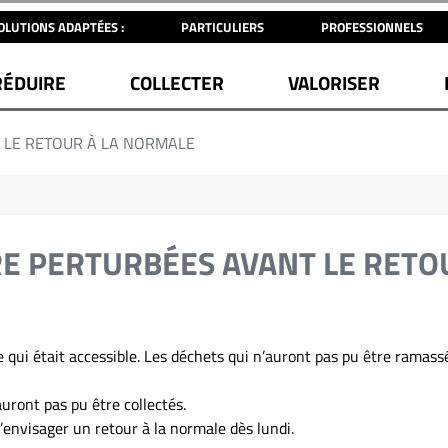
OLUTIONS ADAPTÉES :
PARTICULIERS
PROFESSIONNELS
RÉDUIRE
COLLECTER
VALORISER
T LE RETOUR À LA NORMALE
RE PERTURBÉES AVANT LE RETO
e qui était accessible. Les déchets qui n’auront pas pu être ramassé
uront pas pu être collectés.
nvisager un retour à la normale dès lundi.