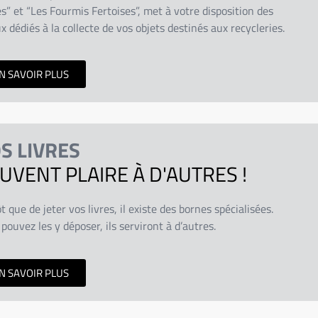
s” et “Les Fourmis Fertoises”, met à votre disposition des
x dédiés à la collecte de vos objets destinés aux recycleries.
N SAVOIR PLUS
S LIVRES
UVENT PLAIRE À D'AUTRES !
t que de jeter vos livres, il existe des bornes spécialisées.
pouvez les y déposer, ils serviront à d’autres.
N SAVOIR PLUS