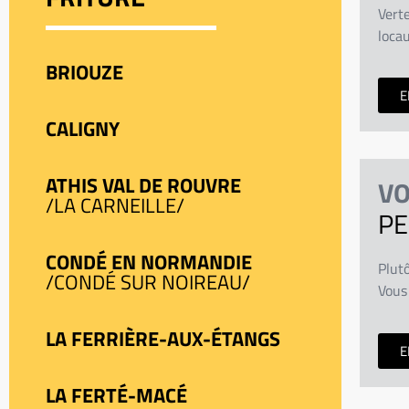
Verte
locau
BRIOUZE
E
CALIGNY
ATHIS VAL DE ROUVRE
VO
/LA CARNEILLE/
PE
CONDÉ EN NORMANDIE
Plutô
/CONDÉ SUR NOIREAU/
Vous 
LA FERRIÈRE-AUX-ÉTANGS
E
LA FERTÉ-MACÉ